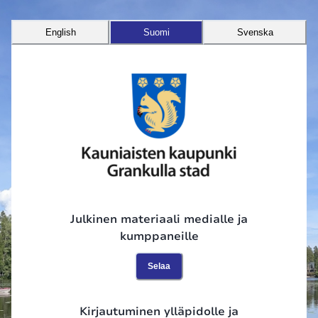
English
Suomi
Svenska
Julkinen materiaali medialle ja
kumppaneille
Selaa
Kirjautuminen ylläpidolle ja